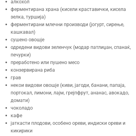
алкохол
ферментирана храна (кисели краставички, кисела
зелка, туршија)
ферментирани млечни производи (јогурт, сирење,
кашкавал)
сушено овошје
одредени видови зеленчук (модар патлиџан, спанаќ,
печурки)
преработено или пушено месо
конзервирана риба
грав
некои видови овошје (киви, јагоди, банани, папаја,
портокал, лимони, лајм, грејпфрут, ананас, авокадо,
домати)
чоколадо
кафе
јаткасти плодови, особено ореви, индиски ореви и
кикирики