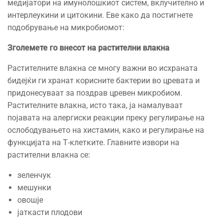
медијатори на имунолошкиот систем, вклучително и
интерлеукини и цитокини. Еве како да постигнете
подобрување на микробиомот:
Зголемете го внесот на растителни влакна
Растителните влакна се многу важни во исхраната
бидејќи ги хранат корисните бактерии во цревата и
придонесуваат за поздрав цревен микробиом.
Растителните влакна, исто така, ја намалуваат
појавата на алергиски реакции преку регулирање на
ослободувањето на хистамин, како и регулирање на
функцијата на Т-клетките. Главните извори на
растителни влакна се:
зеленчук
мешунки
овошје
јаткасти плодови