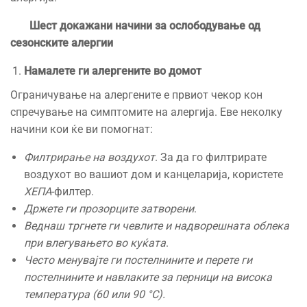
Шест докажани начини за ослободување од
сезонските алергии
Намалете ги алергените во домот
Ограничување на алергените е првиот чекор кон
спречување на симптомите на алергија. Еве неколку
начини кои ќе ви помогнат:
Филтрирање на воздухот
. За да го филтрирате
воздухот во вашиот дом и канцеларија, користете
ХЕПА
-филтер.
Држете ги прозорците затворени
.
Веднаш тргнете ги чевлите и надворешната облека
при влегувањето во куќата
.
Често менувајте ги постелнините и перете ги
постелнините и навлаките за перници на висока
температура (60 или 90
°
С).