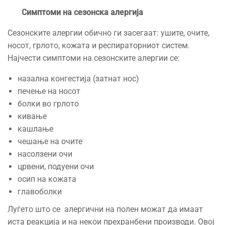
Симптоми на сезонска алергија
Сезонските алергии обично ги засегаат: ушите, очите,
носот, грлото, кожата и респираторниот систем.
Најчести симптоми на сезонските алергии се:
назална конгестија (затнат нос)
печење на носот
болки во грлото
кивање
кашлање
чешање на очите
насолзени очи
црвени, подуени очи
осип на кожата
главоболки
Луѓето што се алергични на полен можат да имаат
иста реакција и на некои прехранбени производи. Овој