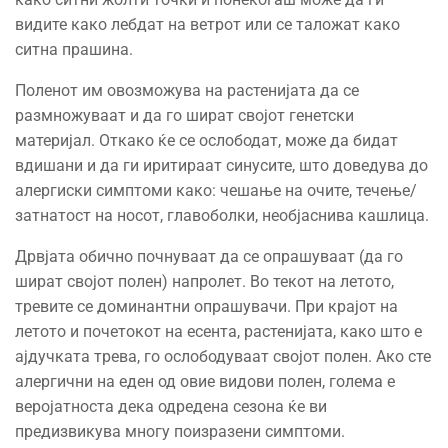
видите како лебдат на ветрот или се таложат како
ситна прашина.
Поленот им овозможува на растенијата да се
размножуваат и да го шират својот генетски
материјал. Откако ќе се ослободат, може да бидат
вдишани и да ги иритираат синусите, што доведува до
алергиски симптоми како: чешање на очите, течење/
затнатост на носот, главоболки, необјаснива кашлица.
Дрвјата обично почнуваат да се опрашуваат (да го
шират својот полен) напролет. Во текот на летото,
тревите се доминантни опрашувачи. При крајот на
летото и почетокот на есента, растенијата, како што е
ајдучката трева, го ослободуваат својот полен. Ако сте
алергични на еден од овие видови полен, голема е
веројатноста дека одредена сезона ќе ви
предизвикува многу поизразени симптоми.