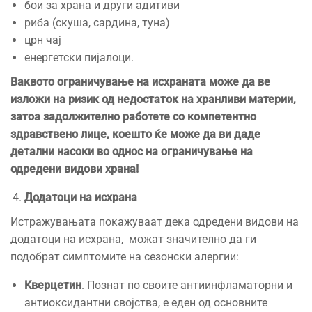
бои за храна и други адитиви
риба (скуша, сардина, туна)
црн чај
енергетски пијалоци.
Ваквото ограничување на исхраната може да ве
изложи на ризик од недостаток на хранливи материи,
затоа задолжително работете со компетентно
здравствено лице, коешто ќе може да ви даде
детални насоки во однос на ограничување на
одредени видови храна!
Додатоци на исхрана
Истражувањата покажуваат дека одредени видови на
додатоци на исхрана, можат значително да ги
подобрат симптомите на сезонски алергии:
Кверцетин
. Познат по своите антиинфламаторни и
антиоксидантни својства, е еден од основните