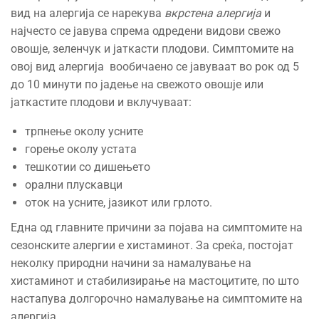
вид на алергија се нарекува
вкрстена алергија
и
најчесто се јавува спрема одредени видови свежо
овошје, зеленчук и јаткасти плодови. Симптомите на
овој вид алергија вообичаено се јавуваат во рок од 5
до 10 минути по јадење на свежото овошје или
јаткастите плодови и вклучуваат:
трпнење околу усните
горење околу устата
тешкотии со дишењето
орални плускавци
оток на усните, јазикот или грлото.
Една од главните причини за појава на симптомите на
сезонските алергии е хистаминот. За среќа, постојат
неколку природни начини за намалување на
хистаминот и стабилизирање на мастоцитите, по што
настапува долгорочно намалување на симптомите на
алергија.