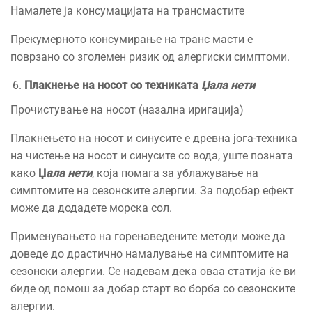
Намалете ја консумацијата на трансмастите
Прекумерното консумирање на транс масти е
поврзано со зголемен ризик од алергиски симптоми.
Плакнење на носот со техниката
Џала нети
Прочистување на носот (назална иригација)
Плакнењето на носот и синусите e древна јога-техника
на чистење на носот и синусите со вода, уште позната
како
Џ
ала нети
, која помага за ублажување на
симптомите на сезонските алергии. За подобар ефект
може да додадете морска сол.
Применувањето на горенаведените методи може да
доведе до драстично намалување на симптомите на
сезонски алергии. Се надевам дека оваа статија ќе ви
биде од помош за добар старт во борба со сезонските
алергии.