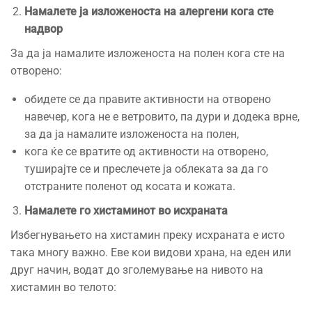
Намалете ја изложеноста на алергени кога сте
надвор
За да ја намалите изложеноста на полен кога сте на
отворено:
обидете се да правите активности на отворено
навечер, кога не е ветровито, па дури и додека врне,
за да ја намалите изложеноста на полен,
кога ќе се вратите од активности на отворено,
туширајте се и преслечете ја облеката за да го
отстраните поленот од косата и кожата.
Намалете го хистаминот во исхраната
Избегнувањето на хистамин преку исхраната е исто
така многу важно. Еве кои видови храна, на еден или
друг начин, водат до зголемување на нивото на
хистамин во телото: