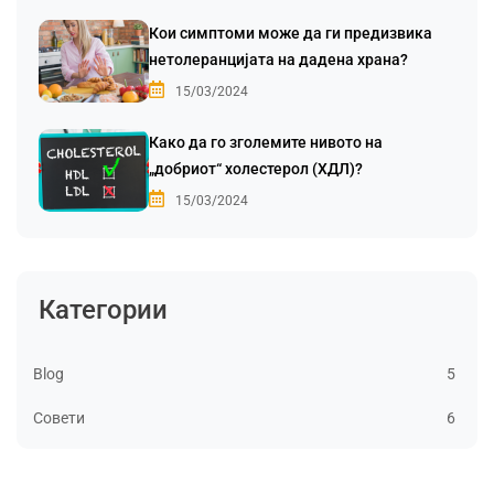
Кои симптоми може да ги предизвика
нетолеранцијата на дадена храна?
15/03/2024
Како да го зголемите нивото на
„добриот“ холестерол (ХДЛ)?
15/03/2024
Категории
Blog
5
Совети
6