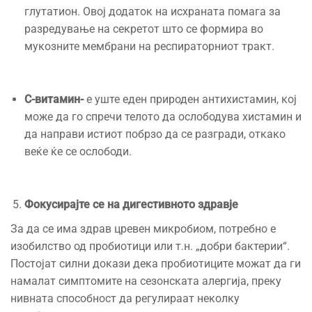
глутатион. Овој додаток на исхраната помага за
разредување на секретот што се формира во
мукозните мембрани на респираторниот тракт.
C-
витамин-
е уште еден природен антихистамин, кој
може да го спречи телото да ослободува хистамин и
да направи истиот побрзо да се разгради, откако
веќе ќе се ослободи.
Фокусирајте се на дигестивното здравје
За да се има здрав цревен микробиом, потребно е
изобилство од пробиотици или т.н. „добри бактерии“.
Постојат силни докази дека пробиотиците можат да ги
намалат симптомите на сезонската алергија, преку
нивната способност да регулираат неколку