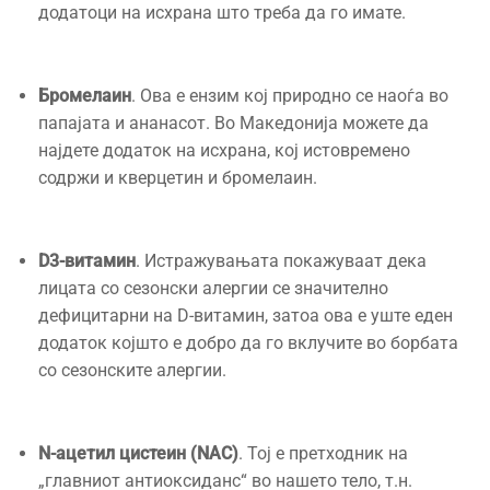
додатоци на исхрана што треба да го имате.
Бромелаин
. Ова е ензим кој природно се наоѓа во
папајата и ананасот. Во Македонија можете да
најдете додаток на исхрана, кој истовремено
содржи и кверцетин и бромелаин.
D3-витамин
. Истражувањата покажуваат дека
лицата со сезонски алергии се значително
дефицитарни на D-витамин, затоа ова е уште еден
додаток којшто е добро да го вклучите во борбата
со сезонските алергии.
N-ацетил цистеин (NAC)
. Тој е претходник на
„главниот антиоксиданс“ во нашето тело, т.н.