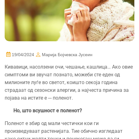
19/04/2024
Марија Бојчевска Јусеин
Кивавици, насолзени очи, чешање, кашлица… Ако овие
симптоми ви звучат познато, можеби сте еден од
милионите луѓе во светот, коишто секоја година
страдаат од сезонски алергии, а најчеста причина за
појава на истите е ─ поленот.
Но, што всушност е поленот?
Поленот е збир од мали честички кои ги
произведуваат растенијата. Тие обично изгледаат
како ситни жолти точки и понекогаш може да ги