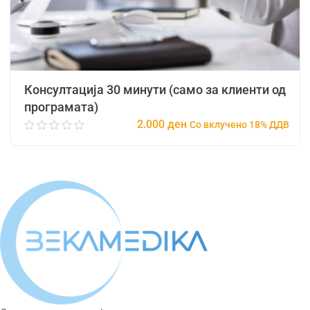
Консултација 30 минути (само за клиенти од
програмата)
2.000
ден
Со вклучено 18% ДДВ
0.00
out
of
5
Add To Cart