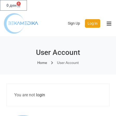
0
0
ден
Sign Up
Log In
User Account
Home
User Account
You are not
login